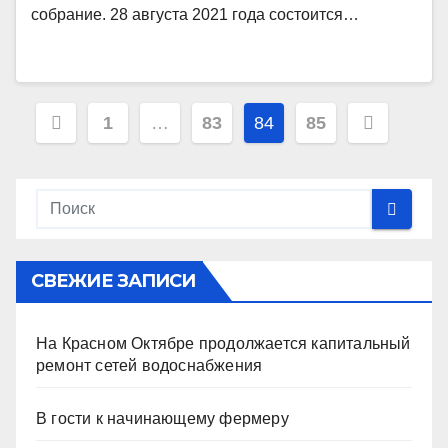
собрание. 28 августа 2021 года состоится…
Пагинация
1
…
83
84
85
записей
СВЕЖИЕ ЗАПИСИ
На Красном Октябре продолжается капитальный
ремонт сетей водоснабжения
В гости к начинающему фермеру