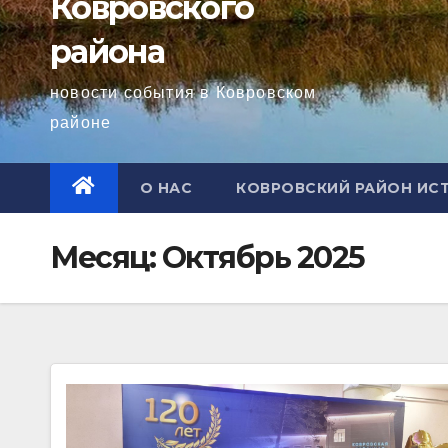
Ковровского
района
новости события в Ковровском
районе
О НАС
КОВРОВСКИЙ РАЙОН ИС
Месяц:
Октябрь 2025