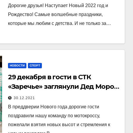
Дорогие друзья! Наступает Новый 2022 год и
Рождество! Самые волшебные праздники,
которые мы любим с детства. И не только за…
НОВОСТИ
СПОРТ
29 декабря в гости в СТК
«Заречье» заглянули Дед Мороз
со Снегурочкой и глава
30.12.2021
администрации Ковровского
В преддверии Нового года дорогие гости
района В.В.Скороходов.
поздравили нашу команду по мотокроссу,
пожелали взятия новых высот и стремления к