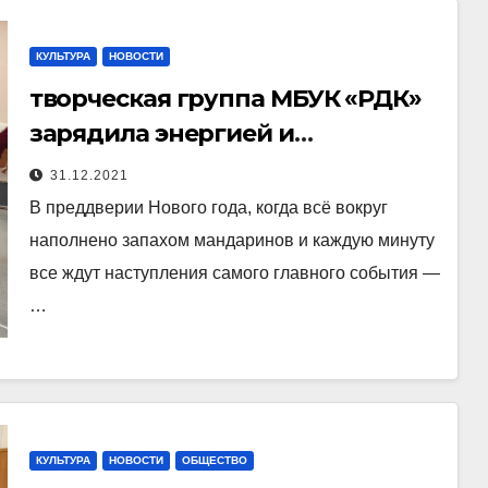
КУЛЬТУРА
НОВОСТИ
творческая группа МБУК «РДК»
зарядила энергией и
Новогодним настроением
31.12.2021
сотрудников администрации
В преддверии Нового года, когда всё вокруг
Ковровского района
наполнено запахом мандаринов и каждую минуту
все ждут наступления самого главного события —
…
КУЛЬТУРА
НОВОСТИ
ОБЩЕСТВО