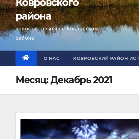
Ковровского
района
новости события в Ковровском
районе
О НАС
КОВРОВСКИЙ РАЙОН ИС
Месяц:
Декабрь 2021