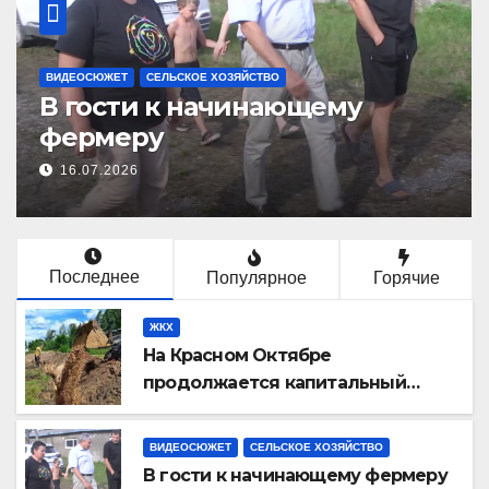
КОВРОВСКИЙ РАЙОН
Какие населенные пункты
Ковровского округа в этом
году принимают участие в
15.07.2026
конкурсе «Самая красивая
деревня» ?
Последнее
Популярное
Горячие
ЖКХ
На Красном Октябре
продолжается капитальный
ремонт сетей водоснабжения
ВИДЕОСЮЖЕТ
СЕЛЬСКОЕ ХОЗЯЙСТВО
В гости к начинающему фермеру