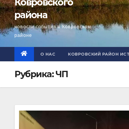
Ковровского
района
новости события в Ковровском
районе
О НАС
КОВРОВСКИЙ РАЙОН ИС
Рубрика:
ЧП