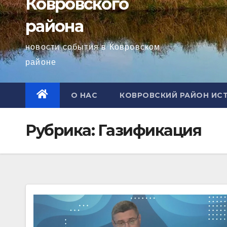
Ковровского
района
новости события в Ковровском
районе
О НАС
КОВРОВСКИЙ РАЙОН ИС
Рубрика:
Газификация