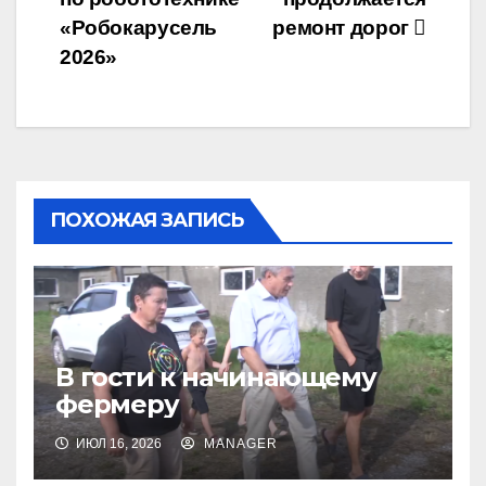
записям
«Робокарусель
ремонт дорог
2026»
ПОХОЖАЯ ЗАПИСЬ
В гости к начинающему
фермеру
ИЮЛ 16, 2026
MANAGER