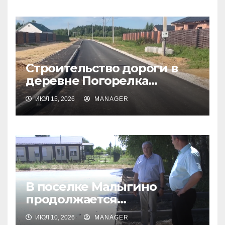
Строительство дороги в
деревне Погорелка
находится на
ИЮЛ 15, 2026
MANAGER
завершающем этапе
В поселке Малыгино
продолжается
благоустройство
ИЮЛ 10, 2026
MANAGER