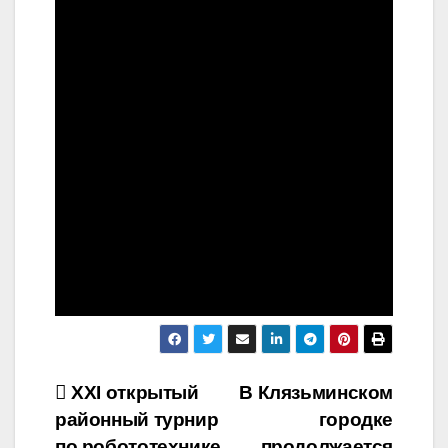
Навигация
ХХI открытый
В Клязьминском
районный турнир
городке
по
по робототехнике
продолжается