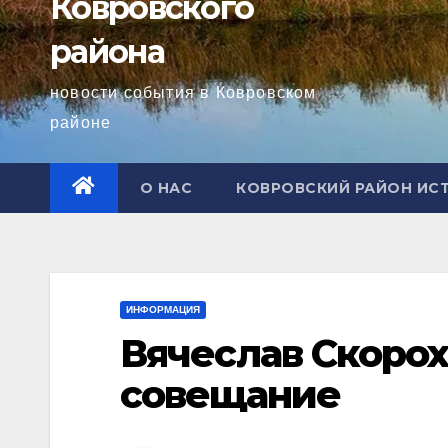
Ковровского
района
новости события в Ковровском
районе
О НАС
КОВРОВСКИЙ РАЙОН ИС
ИНФОРМАЦИЯ
Вячеслав Скорох
совещание