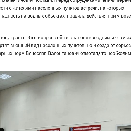
 Валентинович поставил перед сотрудниками четкий переч
ти с жителями населенных пунктов встречи, на которых
пасность на водных объектах, правила действия при угрозе
косу травы. Этот вопрос сейчас становится одним из самы
ртят внешний вид населенных пунктов, но и создают серьё
арных норм.Вячеслав Валентинович отметил,что необходи