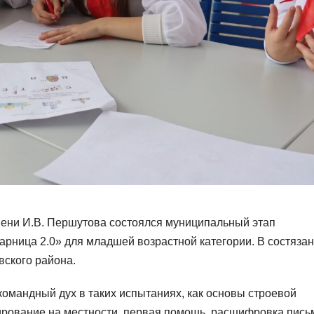
мени И.В. Першутова состоялся муниципальный этап
арница 2.0» для младшей возрастной категории. В состяза
вского района.
командный дух в таких испытаниях, как основы строевой
тирование на местности, первая помощь, расшифровка пись