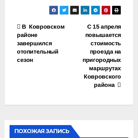
Навигация
В Ковровском
С 15 апреля
районе
повышается
по
завершился
стоимость
записям
отопительный
проезда на
сезон
пригородных
маршрутах
Ковровского
района
ПОХОЖАЯ ЗАПИСЬ