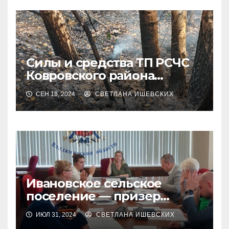
Силы и средства ТП РСЧС
Ковровского района
присоединились к
СЕН 18, 2024
СВЕТЛАНА ИШЕВСКИХ
ликвидации
ландшафтного пожара в
Камешковском районе
Ивановское сельское
поселение — призер
регионального этапа
ИЮЛ 31, 2024
СВЕТЛАНА ИШЕВСКИХ
Всероссийского конкурса