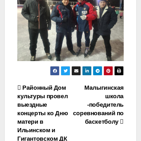
Навигация
Районный Дом
Малыгинская
культуры провел
школа
по
выездные
-победитель
записям
концерты ко Дню
соревнований по
матери в
баскетболу
Ильинском и
Гигантовском ДК