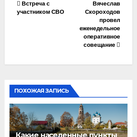
Навигация
Встреча с
Вячеслав
участником СВО
Скороходов
по
провел
записям
еженедельное
оперативное
совещание
ПОХОЖАЯ ЗАПИСЬ
Какие населенные пункты