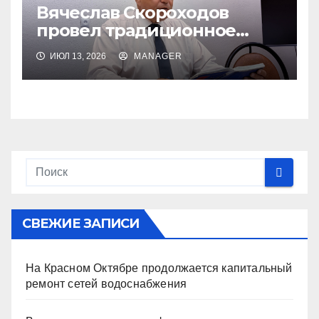
Вячеслав Скороходов
провел традиционное
еженедельное совещание
ИЮЛ 13, 2026
MANAGER
СВЕЖИЕ ЗАПИСИ
На Красном Октябре продолжается капитальный
ремонт сетей водоснабжения