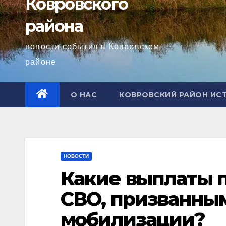
Ковровского
района
новости события в Ковровском
районе
О НАС
КОВРОВСКИЙ РАЙОН ИС
НОВОСТИ
Какие выплаты 
СВО, призванным
мобилизации?