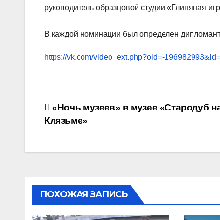
руководитель образцовой студии «Глиняная иг
В каждой номинации был определен дипломант I,
https://vk.com/video_ext.php?oid=-196982993&i
Навигация
«Ночь музеев» в музее «Стародуб н
Клязьме»
по
записям
ПОХОЖАЯ ЗАПИСЬ