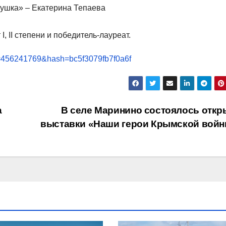
рушка» – Екатерина Тепаева
 II степени и победитель-лауреат.
d=456241769&hash=bc5f3079fb7f0a6f
а
В селе Маринино состоялось откр
выставки «Наши герои Крымской вой