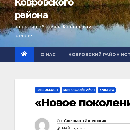
Ковровского
района
новости события в Ковровском
районе
О НАС
КОВРОВСКИЙ РАЙОН ИС
ВИДЕОСЮЖЕТ
КОВРОВСКИЙ РАЙОН
КУЛЬТУРА
«Новое поколен
От
Светлана Ишевских
МАЙ 16, 2026