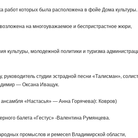
ка работ которых была расположена в фойе Дома культуры.
возложена на многоуважаемое и беспристрастное жюри,
ния культуры, молодежной политики и туризма администрац
лу, руководитель студии эстрадной песни «Талисман», солис
ладимир — Оксана Иващук.
 ансамбля «Настасья» — Анна Горячева(г. Ковров)
рного балета «Гестус» -Валентина Румянцева.
народных промыслов и ремесел Владимирской области,