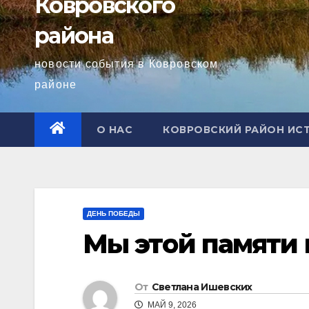
Ковровского
района
новости события в Ковровском
районе
О НАС
КОВРОВСКИЙ РАЙОН ИС
ДЕНЬ ПОБЕДЫ
Мы этой памяти
От
Светлана Ишевских
МАЙ 9, 2026