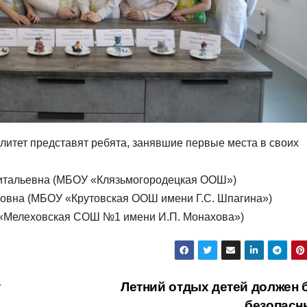
итет представят ребята, занявшие первые места в своих
итальевна (МБОУ «Клязьмогородецкая ООШ»)
овна (МБОУ «Крутовская ООШ имени Г.С. Шпагина»)
«Мелеховская СОШ №1 имени И.П. Монахова»)
т
Летний отдых детей должен 
безопас