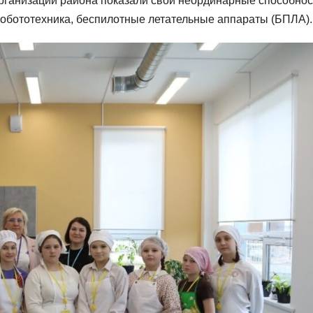
ганизаций района показали свои неординарные способнос
робототехника, беспилотные летательные аппараты (БПЛА).