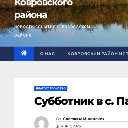
Ковровского
района
новости события в Ковровском
районе
О НАС
КОВРОВСКИЙ РАЙОН ИС
БЛАГОУСТРОЙСТВО
Субботник в с. 
От
Светлана Ишевских
АПР 7, 2026