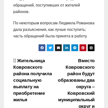
обращений, поступивших от жителей
районов.
По некоторым вопросам Людмила Романова
дала разъяснения, как лучше поступить;
часть обращений была принята в работу.
Навигация
Жительница
Вместо
Ковровского
Ковровского
по
района получила
район будут
записям
социальную
образованы два
выплату на
округа –
приобретение
Ковровский
жилья
муниципальный
округ и