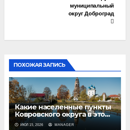
муниципальный
округ Доброград
ПОХОЖАЯ ЗАПИСЬ
Какие населенные пункты
Ковровского округа в этом
году принимают участие в
ИЮЛ 15, 2026
MANAGER
конкурсе «Самая красивая