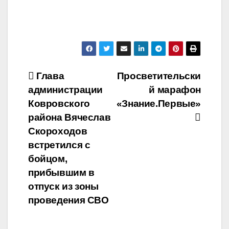
Навигация
Глава
Просветительски
администрации
й марафон
по
Ковровского
«Знание.Первые»
записям
района Вячеслав
Скороходов
встретился с
бойцом,
прибывшим в
отпуск из зоны
проведения СВО