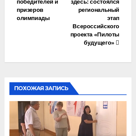
победителей и
здесь: состоялся
по
призеров
региональный
записям
олимпиады
этап
Всероссийского
проекта «Пилоты
будущего»
ПОХОЖАЯ ЗАПИСЬ