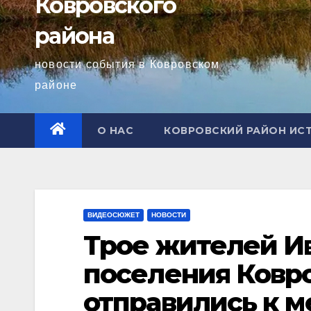
Ковровского
района
новости события в Ковровском
районе
О НАС
КОВРОВСКИЙ РАЙОН ИС
ВИДЕОСЮЖЕТ
НОВОСТИ
Трое жителей Ив
поселения Ковр
отправились к 