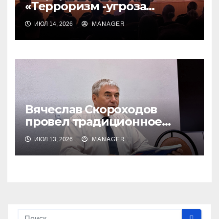
«Терроризм -угроза
обществу»
ИЮЛ 14, 2026
MANAGER
Вячеслав Скороходов
провел традиционное
еженедельное совещание
ИЮЛ 13, 2026
MANAGER