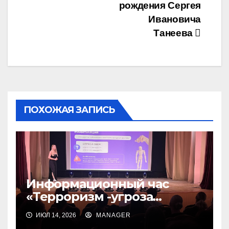
записям
рождения Сергея
Ивановича
Танеева
ПОХОЖАЯ ЗАПИСЬ
Информационный час
«Терроризм -угроза
обществу»
ИЮЛ 14, 2026
MANAGER